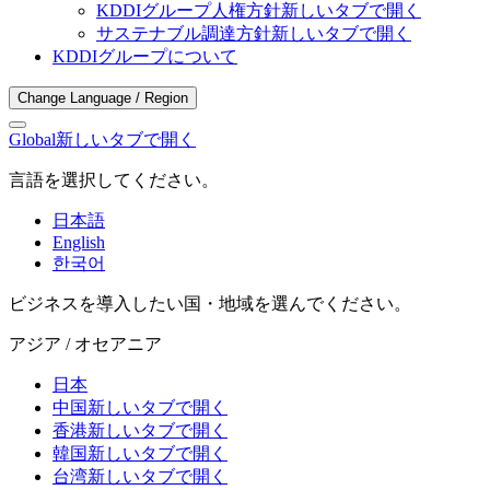
KDDIグループ人権方針
新しいタブで開く
サステナブル調達方針
新しいタブで開く
KDDIグループについて
Change Language / Region
Global
新しいタブで開く
言語を選択してください。
日本語
English
한국어
ビジネスを導入したい国・地域を選んでください。
アジア / オセアニア
日本
中国
新しいタブで開く
香港
新しいタブで開く
韓国
新しいタブで開く
台湾
新しいタブで開く