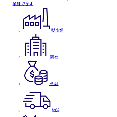
業種で探す
製造業
商社
金融
物流