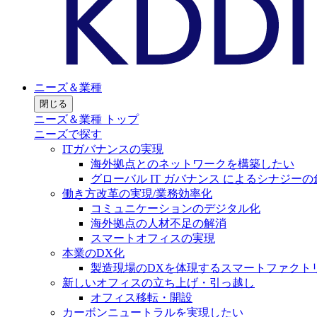
ニーズ＆業種
閉じる
ニーズ＆業種 トップ
ニーズで探す
ITガバナンスの実現
海外拠点とのネットワークを構築したい
グローバル IT ガバナンス によるシナジーの
働き方改革の実現/業務効率化
コミュニケーションのデジタル化
海外拠点の人材不足の解消
スマートオフィスの実現
本業のDX化
製造現場のDXを体現するスマートファクト
新しいオフィスの立ち上げ・引っ越し
オフィス移転・開設
カーボンニュートラルを実現したい