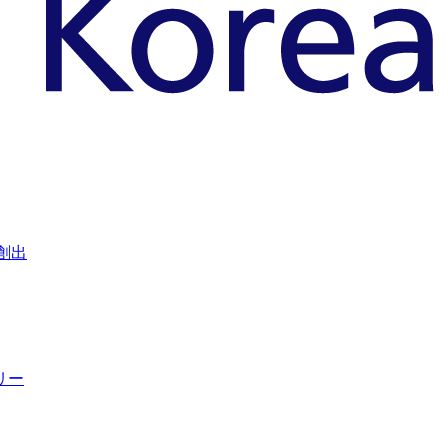
創出
リー