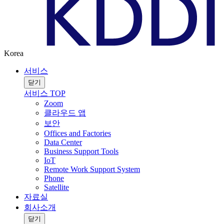
Korea
서비스
닫기
서비스 TOP
Zoom
클라우드 앱
보안
Offices and Factories
Data Center
Business Support Tools
IoT
Remote Work Support System
Phone
Satellite
자료실
회사소개
닫기