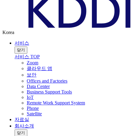
Korea
서비스
닫기
서비스 TOP
Zoom
클라우드 앱
보안
Offices and Factories
Data Center
Business Support Tools
IoT
Remote Work Support System
Phone
Satellite
자료실
회사소개
닫기