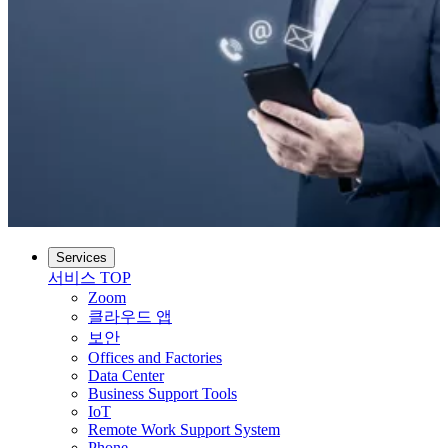
Services
서비스
TOP
Zoom
클라우드 앱
보안
Offices and Factories
Data Center
Business Support Tools
IoT
Remote Work Support System
Phone