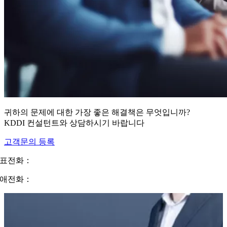
귀하의 문제에 대한 가장 좋은 해결책은 무엇입니까?
KDDI 컨설턴트와 상담하시기 바랍니다
고객문의 등록
표전화：
02-310-0400
애전화：
1555-0825