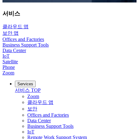
서비스
클라우드 앱
보안 앱
Offices and Factories
Business Support Tools
Data Center
IoT
Satellite
Phone
Zoom
Services
서비스
TOP
Zoom
클라우드 앱
보안
Offices and Factories
Data Center
Business Support Tools
IoT
Remote Work Support System