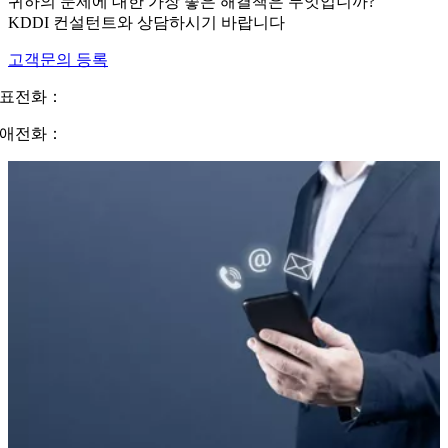
귀하의 문제에 대한 가장 좋은 해결책은 무엇입니까?
KDDI 컨설턴트와 상담하시기 바랍니다
고객문의 등록
표전화：
02-310-0400
애전화：
1555-0825