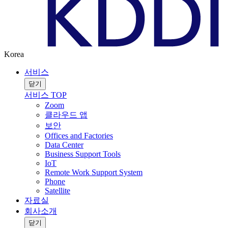
Korea
서비스
닫기
서비스 TOP
Zoom
클라우드 앱
보안
Offices and Factories
Data Center
Business Support Tools
IoT
Remote Work Support System
Phone
Satellite
자료실
회사소개
닫기