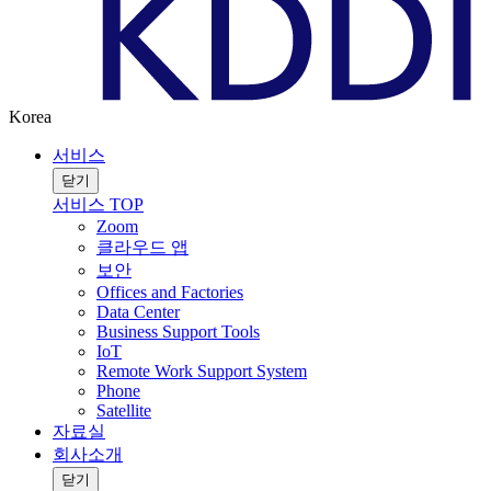
Korea
서비스
닫기
서비스 TOP
Zoom
클라우드 앱
보안
Offices and Factories
Data Center
Business Support Tools
IoT
Remote Work Support System
Phone
Satellite
자료실
회사소개
닫기