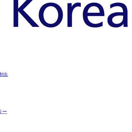
創出
リー