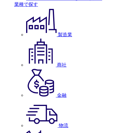
業種で探す
製造業
商社
金融
物流