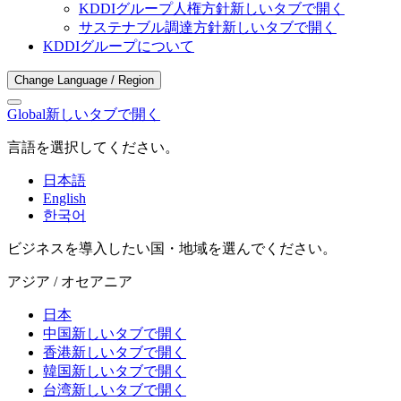
KDDIグループ人権方針
新しいタブで開く
サステナブル調達方針
新しいタブで開く
KDDIグループについて
Change Language / Region
Global
新しいタブで開く
言語を選択してください。
日本語
English
한국어
ビジネスを導入したい国・地域を選んでください。
アジア / オセアニア
日本
中国
新しいタブで開く
香港
新しいタブで開く
韓国
新しいタブで開く
台湾
新しいタブで開く