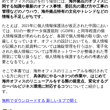
めてオフィスの設計を行う場合には、
海外拠点のオフィスに
関する知識や最新のオフィス事情、委託先の選び方や工事の
管理などのノウハウ、海外拠点特有の文化やトレンドなどの
情報も不足しがちです
。
たとえば、2021年に個人情報保護法が改正された中国におい
ては、EUの一般データ保護規則（GDPR）と同等程度の個
人情報保護が求められるなど、各国で個人情報の取り扱いが
厳しくなっています。オフィスの設計においても、個人情報
が記載された紙資料については施錠管理を行うほか、電子化
された個人情報については専用ネットワークが整備された専
用室にて取り扱うなど、個人情報を保護するための考慮が必
要となるでしょう。
そこで本書では、海外オフィスのリニューアルを検討されて
いる方に向けて、
具体的にやるべき3つの作業や、はじめて
海外オフィスのリニューアルをする際の留意点、変化するグ
ローバルビジネス環境に対応するコツ
についてご紹介しま
す。
無料でダウンロードする
新しいタブで開く