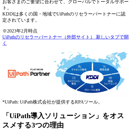
お客さまのご要望に合わせて、グローバルでトータルサポー
ト。
KDDIは多くの国・地域でUiPathのリセラーパートナーに認
定されています。
※
2023年2月時点
UiPathのリセラーパートナー（外部サイト）
新しいタブで開
く
*
UiPath: UiPath株式会社が提供するRPAツール。
「UiPath導入ソリューション」をオス
スメする3つの理由