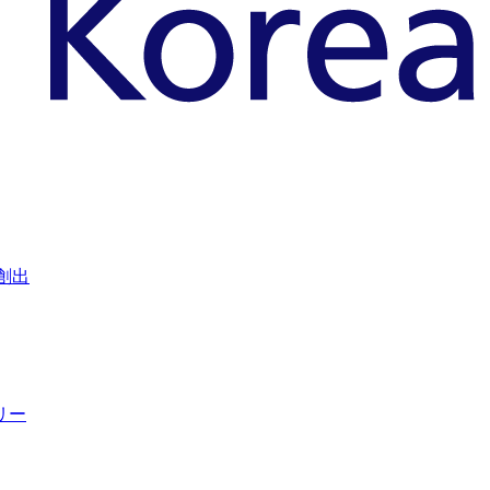
創出
リー