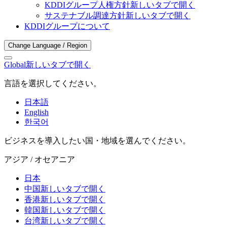
KDDIグループ人権方針
新しいタブで開く
サステナブル調達方針
新しいタブで開く
KDDIグループについて
Change Language / Region
Global
新しいタブで開く
言語を選択してください。
日本語
English
한국어
ビジネスを導入したい国・地域を選んでください。
アジア / オセアニア
日本
中国
新しいタブで開く
香港
新しいタブで開く
韓国
新しいタブで開く
台湾
新しいタブで開く