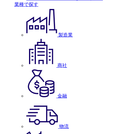
業種で探す
製造業
商社
金融
物流