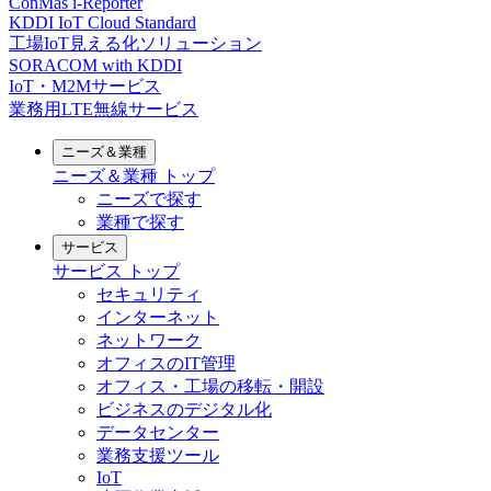
ConMas i-Reporter
KDDI IoT Cloud Standard
工場IoT見える化ソリューション
SORACOM with KDDI
IoT・M2Mサービス
業務用LTE無線サービス
ニーズ＆業種
ニーズ＆業種
トップ
ニーズで探す
業種で探す
サービス
サービス
トップ
セキュリティ
インターネット
ネットワーク
オフィスのIT管理
オフィス・工場の移転・開設
ビジネスのデジタル化
データセンター
業務支援ツール
IoT