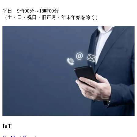
2-2-310-0400
平日 9時00分～18時00分
（土・日・祝日・旧正月・年末年始を除く）
IoT