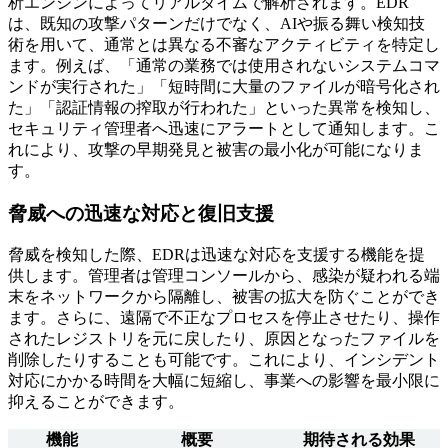
析エンジンによってリアルタイムで解析されます。EDR
は、既知の攻撃パターンだけでなく、AIや振る舞い検知技
術を用いて、通常とは異なる不審なアクティビティを特定し
ます。例えば、「通常の業務では使用されないシステムコマ
ンドが実行された」「短時間に大量のファイルが暗号化され
た」「認証情報の搾取が行われた」といった異常を検知し、
セキュリティ管理者へ迅速にアラートとして通知します。こ
れにより、攻撃の早期発見と被害の最小化が可能になりま
す。
脅威への迅速な対応と復旧支援
脅威を検知した際、EDRは迅速な対応を支援する機能を提
供します。管理者は管理コンソールから、感染が疑われる端
末をネットワークから隔離し、被害の拡大を防ぐことができ
ます。さらに、遠隔で不正なプロセスを停止させたり、操作
されたレジストリを元に戻したり、原因となったファイルを
削除したりすることも可能です。これにより、インシデント
対応にかかる時間を大幅に短縮し、事業への影響を最小限に
抑えることができます。
機能
概要
期待される効果