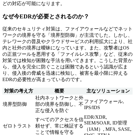
どの対応が可能になります。
なぜ今EDRが必要とされるのか？
従来のセキュリティ対策は、ファイアウォールなどでネット
ワークの境界を守る「境界型防御」が主流でした。しかし、
テレワークの普及やクラウドサービスの利用拡大により、社
内と社外の境界は曖昧になっています。また、攻撃者はOS
の正規ツールを悪用する「ファイルレス攻撃」など、従来の
対策では検知が困難な手法を用いてきます。こうした背景か
ら、侵入を完全に防ぐことは困難であるという認識が広ま
り、侵入後の脅威を迅速に検知し、被害を最小限に抑える
EDRの必要性が高まっているのです。
対策の考え方
概要
主なソリューション
社内ネットワークと外
ファイアウォール,
境界型防御
部の境界を防御し、不
IPS/IDS
正な侵入を防ぐ
EDR/XDR,
すべてのアクセスを信
SIEM/SOAR, ID管理
ゼロトラスト
頼せず、常に検証する
（IAM）, MFA, SASE,
ことで情報を守る