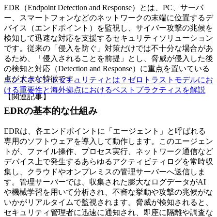
EDR（Endpoint Detection and Response）とは、PC、サーバ
ー、スマートフォンなどのネットワークの末端に位置するデ
バイス（エンドポイント）を監視し、サイバー攻撃の兆候を
検知して迅速な対応を支援するセキュリティソリューション
です。従来の「侵入を防ぐ」対策だけでは不十分な場合があ
るため、「侵入されることを前提」とし、脅威が侵入した後
の検知と対応（Detection and Response）に重点を置いている
点が大きな特徴です。
エンドポイントセキュリティとは？ゼロトラストモデルにお
ける重要性と海外拠点におけるベストプラクティスを解説
【関連記事】
EDRの基本的な仕組み
EDRは、各エンドポイントに「エージェント」と呼ばれる
専用のソフトウェアを導入して動作します。このエージェン
トが、ファイル操作、プロセス実行、ネットワーク通信など
デバイス上で発生するあらゆるアクティビティログを常時収
集し、クラウドやオンプレミスの管理サーバーへ送信しま
す。管理サーバーでは、収集された膨大なログデータがAI
や機械学習を用いて分析され、不審な挙動や攻撃の兆候がな
いかがリアルタイムで監視されます。脅威が検知されると、
セキュリティ管理者に迅速に通知され、即座に隔離や調査な