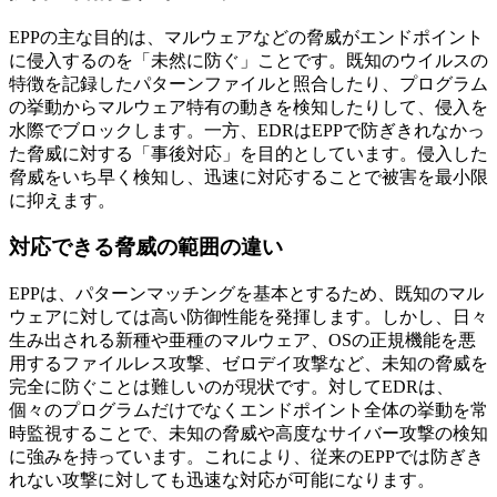
EPPの主な目的は、マルウェアなどの脅威がエンドポイント
に侵入するのを「未然に防ぐ」ことです。既知のウイルスの
特徴を記録したパターンファイルと照合したり、プログラム
の挙動からマルウェア特有の動きを検知したりして、侵入を
水際でブロックします。一方、EDRはEPPで防ぎきれなかっ
た脅威に対する「事後対応」を目的としています。侵入した
脅威をいち早く検知し、迅速に対応することで被害を最小限
に抑えます。
対応できる脅威の範囲の違い
EPPは、パターンマッチングを基本とするため、既知のマル
ウェアに対しては高い防御性能を発揮します。しかし、日々
生み出される新種や亜種のマルウェア、OSの正規機能を悪
用するファイルレス攻撃、ゼロデイ攻撃など、未知の脅威を
完全に防ぐことは難しいのが現状です。対してEDRは、
個々のプログラムだけでなくエンドポイント全体の挙動を常
時監視することで、未知の脅威や高度なサイバー攻撃の検知
に強みを持っています。これにより、従来のEPPでは防ぎき
れない攻撃に対しても迅速な対応が可能になります。