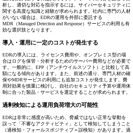
析し、適切な対応を指示するには、サイバーセキュリティに
関する高度な知識と経験が求められます。社内に専門の人材
がいない場合は、EDRの運用を外部に委託する
MDR（Managed Detection and Response）サービスの利用も有
効な選択肢となります。
導入・運用に一定のコストが発生する
EDRの導入には、ライセンス費用や、オンプレミス型の場
合はログを保管・分析するためのサーバー費用などが必要で
す。一般的に、EPP（アンチウイルスソフト）と比較して高
額になる傾向があります。また、前述の通り、専門人材の確
保やMDRサービスの利用にも追加コストが発生します。費
用対効果を慎重に検討し、自社のセキュリティ予算や運用体
制に合った製品・サービスを選定することが求められます。
過剰検知による運用負荷増大の可能性
EDRは非常に感度が高いため、脅威ではない正常な挙動を
誤って「不審なアクティビティ」として検知してしまうこと
（過検知・フォールスポジティブ＝誤検知）があります。過