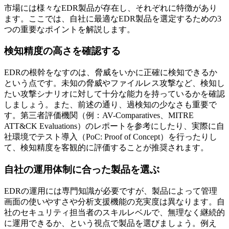
市場には様々なEDR製品が存在し、それぞれに特徴があり
ます。ここでは、自社に最適なEDR製品を選定するための3
つの重要なポイントを解説します。
検知精度の高さを確認する
EDRの根幹をなすのは、脅威をいかに正確に検知できるか
という点です。未知の脅威やファイルレス攻撃など、検知し
たい攻撃シナリオに対して十分な能力を持っているかを確認
しましょう。また、前述の通り、過検知の少なさも重要で
す。第三者評価機関（例：AV-Comparatives、MITRE
ATT&CK Evaluations）のレポートを参考にしたり、実際に自
社環境でテスト導入（PoC: Proof of Concept）を行ったりし
て、検知精度を客観的に評価することが推奨されます。
自社の運用体制に合った製品を選ぶ
EDRの運用には専門知識が必要ですが、製品によって管理
画面の使いやすさや分析支援機能の充実度は異なります。自
社のセキュリティ担当者のスキルレベルで、無理なく継続的
に運用できるか、という視点で製品を選びましょう。例え