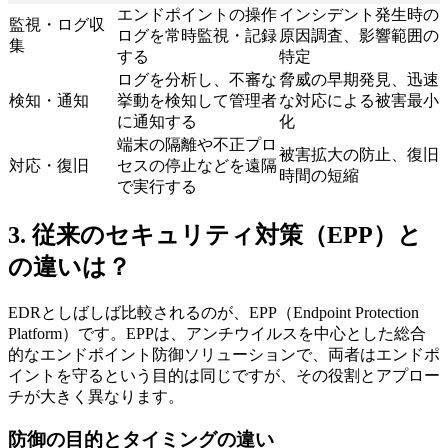
エンドポイントの操作
インシデント発生時の
監視・ログ収
ログを常時監視・記録
原因調査、影響範囲の
集
する
特定
ログを分析し、不審な
脅威の早期発見、迅速
検知・通知
挙動を検知して管理者
な対応による被害最小
に通知する
化
端末の隔離や不正プロ
被害拡大の防止、復旧
対応・復旧
セスの停止などを遠隔
時間の短縮
で実行する
3. 従来のセキュリティ対策（EPP）と
の違いは？
EDRとしばしば比較されるのが、EPP（Endpoint Protection
Platform）です。EPPは、アンチウイルスを中心とした総合
的なエンドポイント防御ソリューションで、両者はエンドポ
イントを守るという目的は同じですが、その役割とアプロー
チが大きく異なります。
防御の目的とタイミングの違い