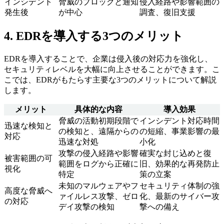
インシデント
脅威のブロックと通知
侵入経路や影響範囲の
発生後
が中心
調査、復旧支援
4. EDRを導入する3つのメリット
EDRを導入することで、企業は侵入後の対応力を強化し、
セキュリティレベルを大幅に向上させることができます。こ
こでは、EDRがもたらす主要な3つのメリットについて解説
します。
メリット
具体的な内容
導入効果
脅威の活動初期段階で
インシデント対応時間
迅速な検知と
の検知と、遠隔からの
の短縮、事業影響の最
対応
迅速な対処
小化
攻撃の侵入経路や影響
確実な封じ込めと復
被害範囲の可
範囲をログから正確に
旧、効果的な再発防止
視化
特定
策の立案
未知のマルウェアやフ
セキュリティ体制の強
高度な脅威へ
ァイルレス攻撃、ゼロ
化、最新のサイバー攻
の対応
デイ攻撃の検知
撃への備え