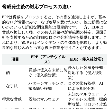
脅威発生後の対応プロセスの違い
EPPは脅威をブロックすると、その旨を通知しますが、基本
的なログ情報のみで、なぜ攻撃を受けたのか、他に影響はな
いかといった詳細な調査機能は限定的です。一方、EDRは
脅威を検知した後、その侵入経路や影響範囲の特定、原因分
析を支援するための詳細なログや分析情報を提供します。こ
れにより、管理者はインシデントの全体像を把握し、より効
果的な封じ込めと迅速な復旧作業を行うことができます。
EPP（アンチウイル
項目
EDR（侵入後対応）
ス）
侵入した脅威を検知・
脅威の侵入を未然に防
目的
対応する（侵入後対
ぐ（侵入前対策）
策）
パターンマッチング、
ログの常時監視、AI
主な手法
振る舞い検知
による相関分析
未知のマルウェア、フ
得意な脅威
既知のマルウェア
ァイルレス攻撃、標的
型攻撃、ゼロデイ攻撃