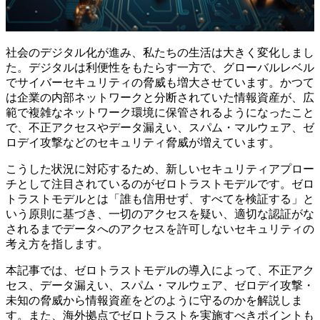
社会のデジタル化が進み、私たちの生活は大きく変化しまし
た。デジタルは利便性をもたらす一方で、グローバルレベル
でサイバーセキュリティの脅威も増大させています。かつて
は企業の内部ネットワークと分断されていた情報資産が、広
範で複雑なネットワーク環境に保管されるようになったこと
で、不正アクセスやデータ漏えい、スパム・マルウェア、ゼ
ロデイ攻撃などのセキュリティ脅威が増えています。
こうした状況に対応するため、新しいセキュリティアプロー
チとして注目されているのがゼロトラストモデルです。ゼロ
トラストモデルとは「誰も信用せず、すべてを検証する」と
いう原則に基づき、一切のアクセスを疑い、適切な認証がな
されるまでデータへのアクセスを許可しないセキュリティの
考え方を指します。
本記事では、ゼロトラストモデルの導入によって、不正アク
セス、データ漏えい、スパム・マルウェア、ゼロデイ攻撃・
未知の脅威から情報資産をどのように守るのかを解説しま
す。また、海外拠点でゼロトラストを実施すべきポイントも